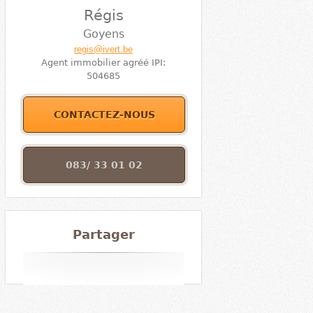
Régis
Goyens
regis@ivert.be
Agent immobilier agréé IPI:
504685
CONTACTEZ-NOUS
083/ 33 01 02
Partager