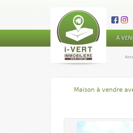
I-VERT |
Main Menu
A VEN
Agence
immobilière
Accu
- marchand
de biens |
5590 Ciney
Maison à vendre av