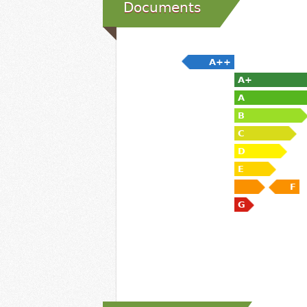
Documents
A++
A+
A
B
C
D
E
F
G