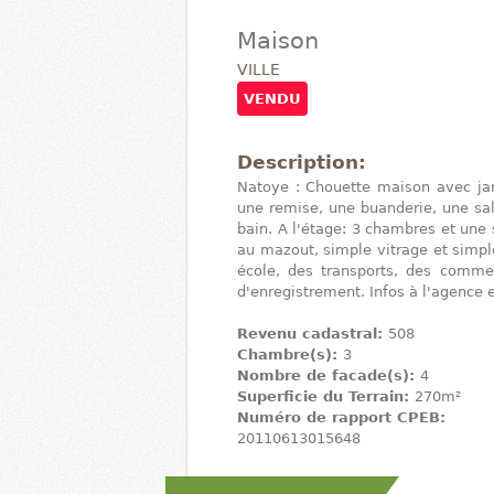
Maison
VILLE
VENDU
Description:
Natoye : Chouette maison avec jar
une remise, une buanderie, une sal
bain. A l'étage: 3 chambres et une 
au mazout, simple vitrage et simp
école, des transports, des commer
d'enregistrement. Infos à l'agence e
Revenu cadastral:
508
Chambre(s):
3
Nombre de facade(s):
4
Superficie du Terrain:
270m²
Numéro de rapport CPEB:
20110613015648