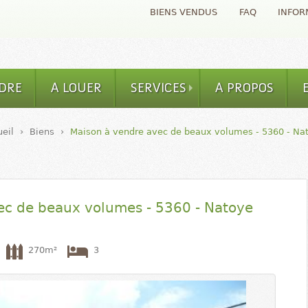
Aller au contenu
BIENS VENDUS
FAQ
INFOR
principal
DRE
A LOUER
SERVICES
A PROPOS
eil
›
Biens
›
Maison à vendre avec de beaux volumes - 5360 - Na
ec de beaux volumes - 5360 - Natoye
270m²
3