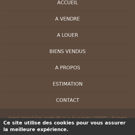
ACCUEIL
A VENDRE
A LOUER
BIENS VENDUS
A PROPOS
ESTIMATION
CONTACT
Agent immobilier agréé IPI sous le numéro 504685 - Numéro
Ce site utilise des cookies pour vous assurer
d'entreprise : BE 0830 208 647 - Instance de contrôle: IPI, rue du
la meilleure expérience.
Luxembourg 16B, 1000 Bruxelles - Soumis au code déontologique
de l’ IPI:
www.ipi.be