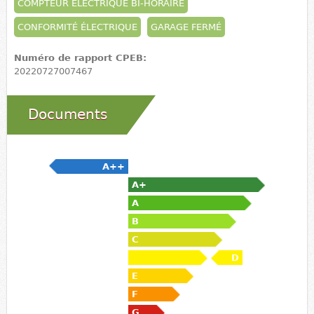
COMPTEUR ÉLECTRIQUE BI-HORAIRE
CONFORMITÉ ÉLECTRIQUE
GARAGE FERMÉ
Numéro de rapport CPEB:
20220727007467
Documents
A++
A+
A
B
C
D
E
F
G