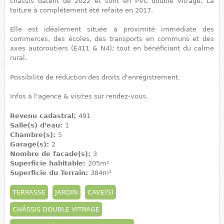
châssis datent de 2022 et sont en PVC double vitrage. La
toiture à complétement été refaite en 2017.
Elle est idéalement située à proximité immédiate des
commerces, des écoles, des transports en communs et des
axes autoroutiers (E411 & N4); tout en bénéficiant du calme
rural.
Possibilité de réduction des droits d'enregistrement.
Infos à l'agence & visites sur rendez-vous.
Revenu cadastral:
491
Salle(s) d'eau:
1
Chambre(s):
5
Garage(s):
2
Nombre de facade(s):
3
Superficie habitable:
205m²
Superficie du Terrain:
384m²
TERRASSE
JARDIN
CAVE(S)
CHÂSSIS DOUBLE VITRAGE