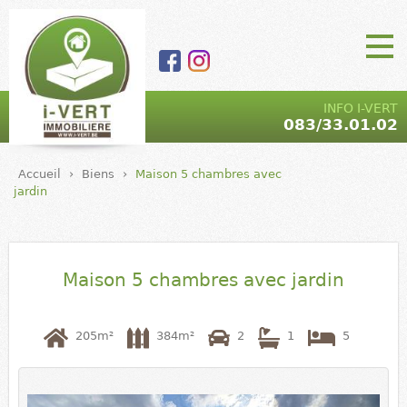
Aller au contenu
principal
I-VERT |
Main Menu
INFO I-VERT
083/33.01.02
Agence
immobilière
Accueil
›
Biens
›
Maison 5 chambres avec
- marchand
jardin
de biens |
5590 Ciney
Maison 5 chambres avec jardin
205m²
384m²
2
1
5