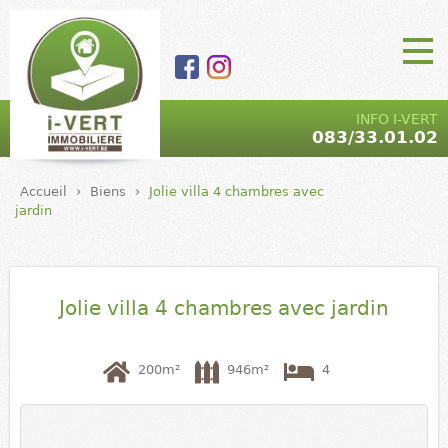
Aller au contenu
principal
I-VERT |
Main Menu
INFO I-VERT
083/33.01.02
Agence
immobilière
Accueil
›
Biens
›
Jolie villa 4 chambres avec
- marchand
jardin
de biens |
5590 Ciney
Jolie villa 4 chambres avec jardin
200m²
946m²
4