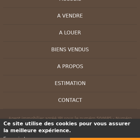
A VENDRE
A LOUER
BIENS VENDUS
A PROPOS
ESTIMATION
CONTACT
Agent immobilier agréé IPI sous le numéro 504685 - Numéro
Ce site utilise des cookies pour vous assurer
d'entreprise : BE 0830 208 647 - Instance de contrôle: IPI, rue du
la meilleure expérience.
Luxembourg 16B, 1000 Bruxelles - Soumis au code déontologique
de l’ IPI:
www.ipi.be
En savoir plus