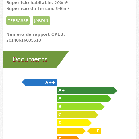
Superficie habitable:
200m²
Superficie du Terrain:
946m²
TERRASSE
JARDIN
Numéro de rapport CPEB:
20140616005610
Documents
A++
A+
A
B
C
D
E
F