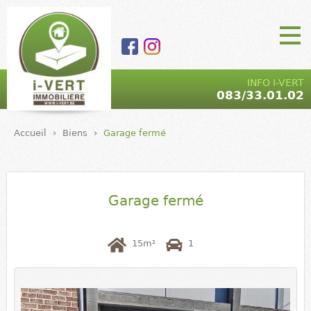
Aller au contenu
principal
I-VERT |
Main Menu
INFO I-VERT
083/33.01.02
Agence
immobilière
Accueil
›
Biens
›
Garage fermé
- marchand
de biens |
5590 Ciney
Garage fermé
15m²
1