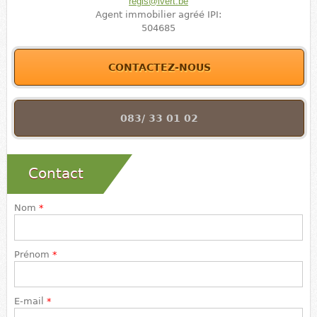
regis@ivert.be
Agent immobilier agréé IPI:
504685
CONTACTEZ-NOUS
083/ 33 01 02
Contact
Nom
*
Prénom
*
E-mail
*