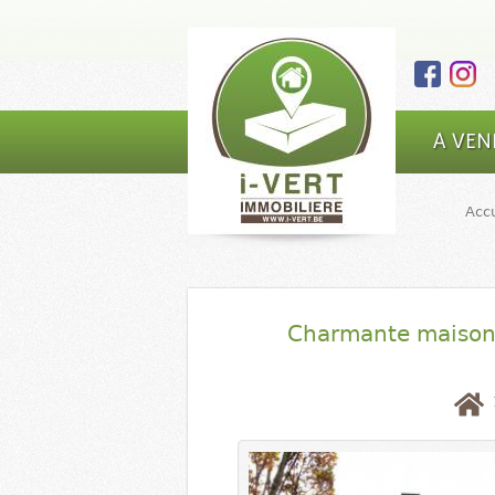
I-VERT |
Main Menu
A VEN
Agence
immobilière
Accu
- marchand
de biens |
5590 Ciney
Charmante maison