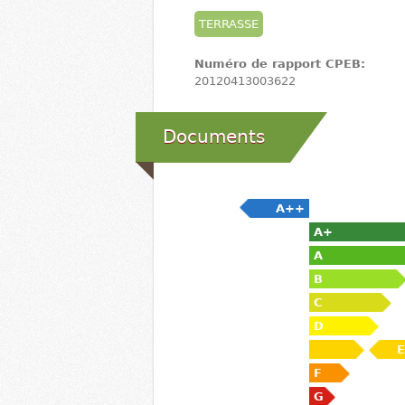
TERRASSE
Numéro de rapport CPEB:
20120413003622
Documents
A++
A+
A
B
C
D
E
F
G