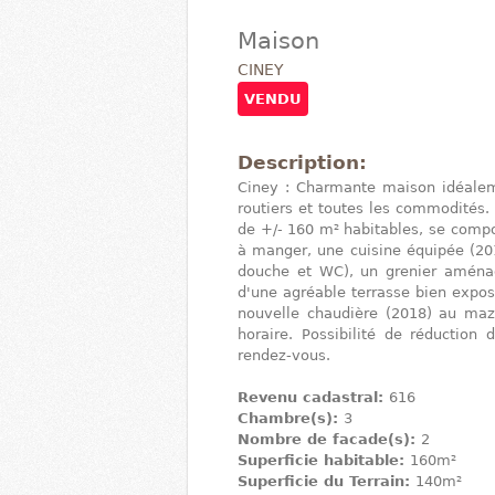
Maison
CINEY
VENDU
Description:
Ciney : Charmante maison idéalem
routiers et toutes les commodités.
de +/- 160 m² habitables, se compo
à manger, une cuisine équipée (201
douche et WC), un grenier aména
d'une agréable terrasse bien exposée
nouvelle chaudière (2018) au mazo
horaire. Possibilité de réduction 
rendez-vous.
Revenu cadastral:
616
Chambre(s):
3
Nombre de facade(s):
2
Superficie habitable:
160m²
Superficie du Terrain:
140m²