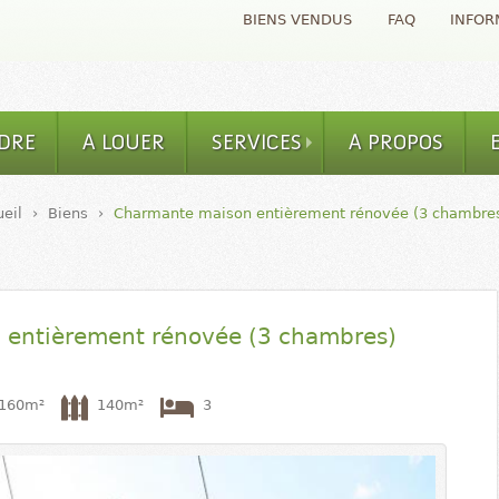
Aller au contenu
BIENS VENDUS
FAQ
INFOR
principal
DRE
A LOUER
SERVICES
A PROPOS
eil
›
Biens
›
Charmante maison entièrement rénovée (3 chambre
 entièrement rénovée (3 chambres)
160m²
140m²
3