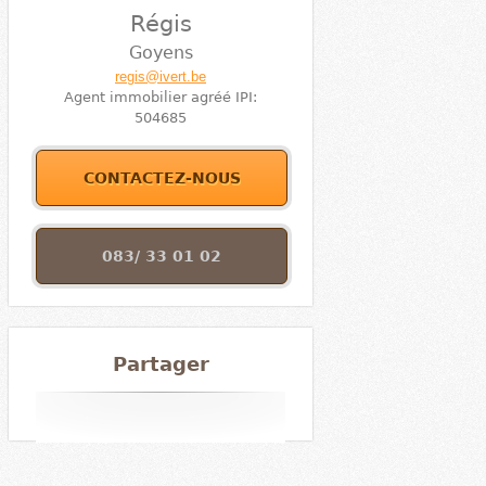
Régis
Goyens
regis@ivert.be
Agent immobilier agréé IPI:
504685
CONTACTEZ-NOUS
083/ 33 01 02
Partager