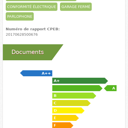
CONFORMITÉ ÉLECTRIQUE
GARAGE FERMÉ
PARLOPHONE
Numéro de rapport CPEB:
20170628500676
Documents
A++
A+
A
B
C
D
E
F