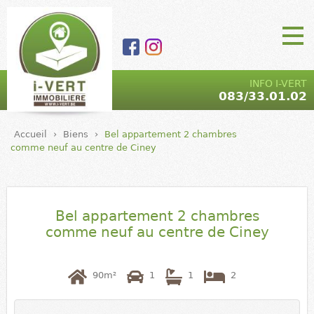
Aller au contenu
principal
I-VERT |
Main Menu
INFO I-VERT
083/33.01.02
Agence
immobilière
Accueil
›
Biens
›
Bel appartement 2 chambres
- marchand
comme neuf au centre de Ciney
de biens |
5590 Ciney
Bel appartement 2 chambres
comme neuf au centre de Ciney
90m²
1
1
2