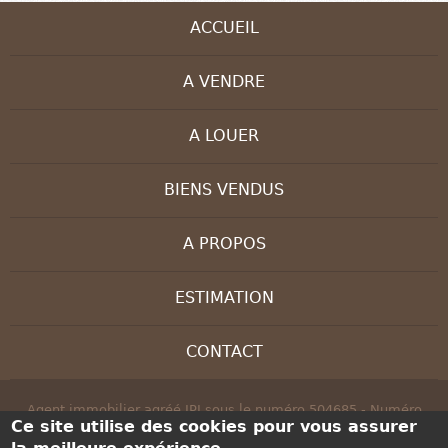
ACCUEIL
A VENDRE
A LOUER
BIENS VENDUS
A PROPOS
ESTIMATION
CONTACT
Agent immobilier agréé IPI sous le numéro 504685 - Numéro
Ce site utilise des cookies pour vous assurer
d'entreprise : BE 0830 208 647 - Instance de contrôle: IPI, rue du
Luxembourg 16B, 1000 Bruxelles - Soumis au code déontologique