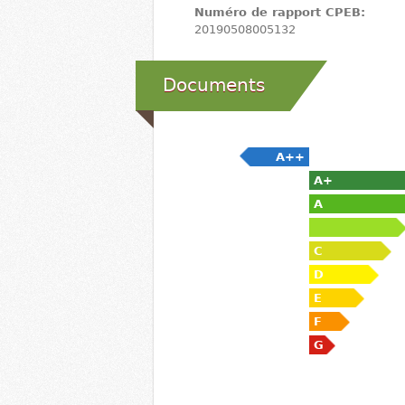
Numéro de rapport CPEB:
20190508005132
Documents
A++
A+
A
C
D
E
F
G