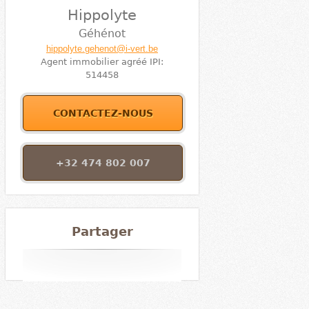
Hippolyte
Géhénot
hippolyte.gehenot@i-vert.be
Agent immobilier agréé IPI:
514458
CONTACTEZ-NOUS
+32 474 802 007
Partager