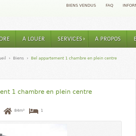
Aller au contenu
BIENS VENDUS
FAQ
INFOR
principal
DRE
A LOUER
SERVICES
A PROPOS
eil
›
Biens
›
Bel appartement 1 chambre en plein centre
ent 1 chambre en plein centre
84m²
1