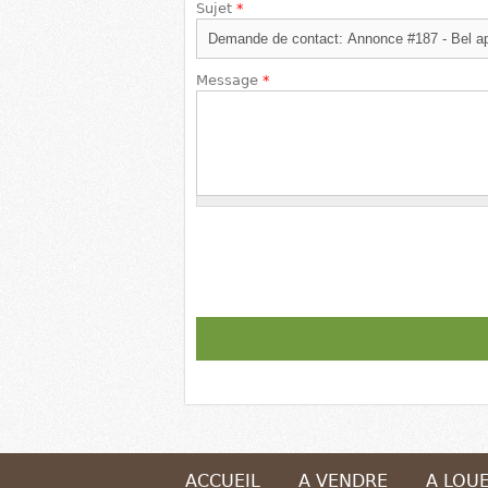
Sujet
*
Message
*
ACCUEIL
A VENDRE
A LOU