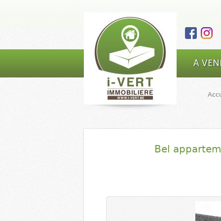
I-VERT |
Main Menu
A VEN
Agence
immobilière
Accu
- marchand
de biens |
5590 Ciney
Bel appartem