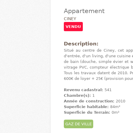
Appartement
CINEY
VENDU
Description:
Situé au centre de Ciney, cet a
d'entrée, d'un living, d'une cuisine
de bain (douche, simple évier et 
vitrage PVC, compteur électrique bi
Tous les travaux datent de 2010. 
600€ de loyer + 25€ (provision pour 
Revenu cadastral:
541
Chambre(s):
1
Année de construction:
2010
Superficie habitable:
84m²
Superficie du Terrain:
0m²
GAZ DE VILLE