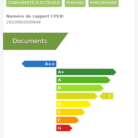
CONFORMITÉ ÉLECTRIQUE
PARKING
PARLOPHONE
Numéro de rapport CPEB:
20220902020648
Documents
A++
A+
A
B
C
D
E
F
G