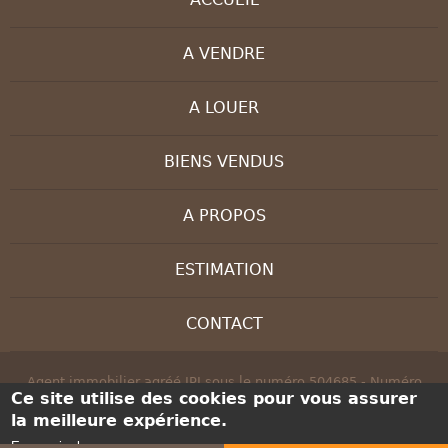
A VENDRE
A LOUER
BIENS VENDUS
A PROPOS
ESTIMATION
CONTACT
Agent immobilier agréé IPI sous le numéro 504685 - Numéro
Ce site utilise des cookies pour vous assurer
d'entreprise : BE 0830 208 647 - Instance de contrôle: IPI, rue du
la meilleure expérience.
Luxembourg 16B, 1000 Bruxelles - Soumis au code déontologique
de l’ IPI:
www.ipi.be
En savoir plus