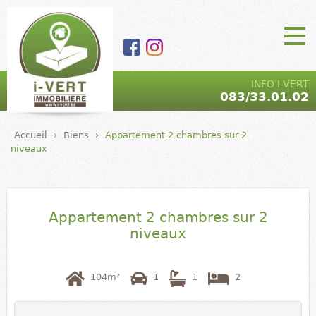
Aller au contenu
principal
I-VERT |
Main Menu
INFO I-VERT
083/33.01.02
Agence
immobilière
Accueil
›
Biens
›
Appartement 2 chambres sur 2
- marchand
niveaux
de biens |
5590 Ciney
Appartement 2 chambres sur 2
niveaux
104m²
1
1
2