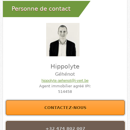
Personne de contact
Hippolyte
Géhénot
hippolyte.gehenot@i-vert.be
Agent immobilier agréé IPI:
514458
CONTACTEZ-NOUS
+32 474 802 007