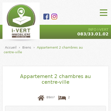
Aller au contenu
principal
I-VERT |
Main Menu
INFO I-VERT
083/33.01.02
Agence
immobilière
Accueil
›
Biens
›
Appartement 2 chambres au
- marchand
centre-ville
de biens |
5590 Ciney
Appartement 2 chambres au
centre-ville
89m²
2