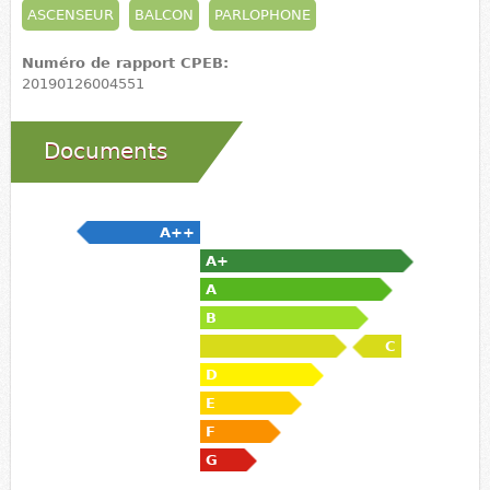
ASCENSEUR
BALCON
PARLOPHONE
Numéro de rapport CPEB:
20190126004551
Documents
A++
A+
A
B
C
D
E
F
G