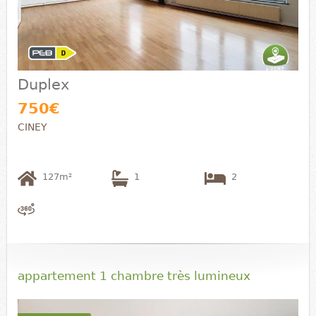
Duplex
750€
CINEY
127m²
1
2
appartement 1 chambre très lumineux