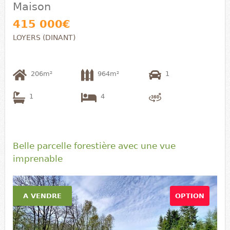
Maison
415 000€
LOYERS (DINANT)
206m²
964m²
1
1
4
Belle parcelle forestière avec une vue
imprenable
A VENDRE
OPTION