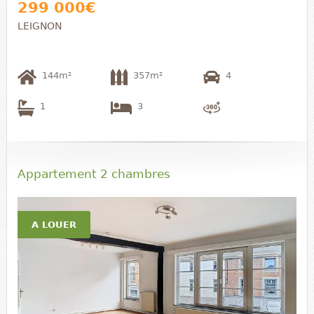
299 000€
LEIGNON
144m²
357m²
4
1
3
Appartement 2 chambres
A LOUER